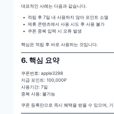
대표적인 사례는 다음과 같습니다.
적립 후 7일 내 사용하지 않아 포인트 소멸
제휴 콘텐츠에서 사용 시도 후 사용 불가
쿠폰 중복 입력 시 오류 발생
핵심은 적립 후 바로 사용하는 것입니다.
6. 핵심 요약
쿠폰번호: apple3298
지급 포인트: 100,000P
사용기간: 7일
중복 사용: 불가능
쿠폰 등록만으로 즉시 혜택을 받을 수 있으며, 기