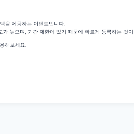
택을 제공하는 이벤트입니다.
도가 높으며, 기간 제한이 있기 때문에 빠르게 등록하는 것이
활용해보세요.