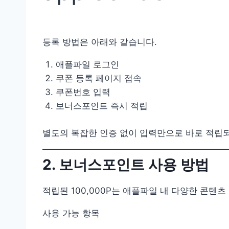
등록 방법은 아래와 같습니다.
애플파일 로그인
쿠폰 등록 페이지 접속
쿠폰번호 입력
보너스포인트 즉시 적립
별도의 복잡한 인증 없이 입력만으로 바로 적립
2. 보너스포인트 사용 방법
적립된 100,000P는 애플파일 내 다양한 콘텐츠
사용 가능 항목