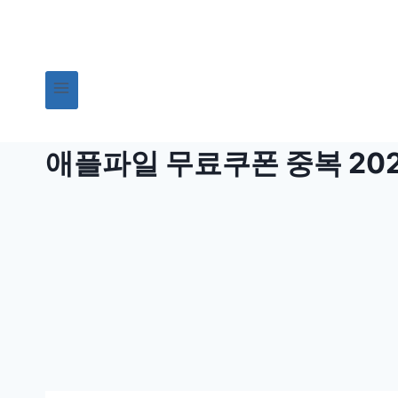
Skip
to
content
애플파일 무료쿠폰 중복 20