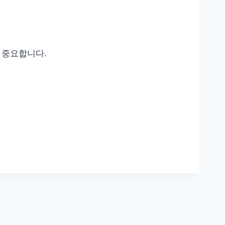
 중요합니다.