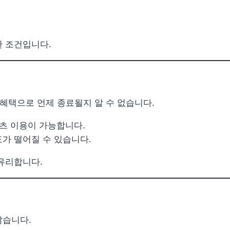
한 조건입니다.
의 혜택으로 언제 종료될지 알 수 없습니다.
텐츠 이용이 가능합니다.
가 떨어질 수 있습니다.
유리합니다.
많습니다.